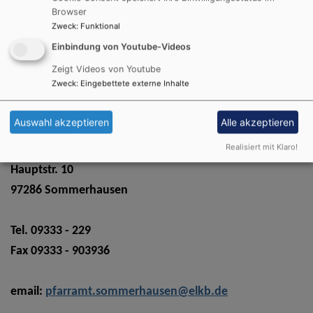
Browser
Zweck
:
Funktional
Einbindung von Youtube-Videos
Zeigt Videos von Youtube
Kontakt-Informationen
Zweck
:
Eingebettete externe Inhalte
Wir freuens uns,
Auswahl akzeptieren
Alle akzeptieren
wenn Sie Kontakt mit uns aufnehmen.
Realisiert mit Klaro!
Evang.-Luth. Pfarramt Sommerhausen
Hauptstr. 10
97286 Sommerhausen
Tel. 09333 - 229
Fax 09333 - 903936
email:
pfarramt.sommerhausen@elkb.de