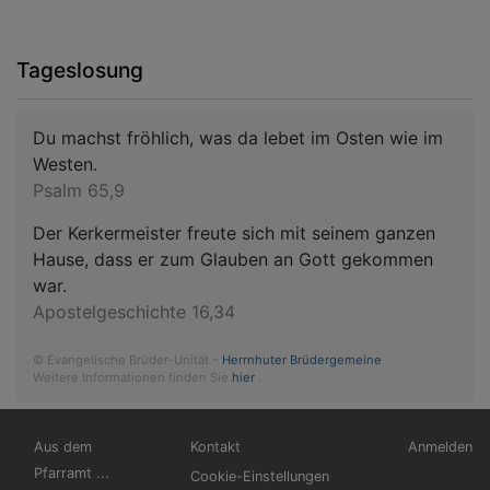
Tageslosung
Du machst fröhlich, was da lebet im Osten wie im
Westen.
Psalm 65,9
Der Kerkermeister freute sich mit seinem ganzen
Hause, dass er zum Glauben an Gott gekommen
war.
Apostelgeschichte 16,34
© Evangelische Brüder-Unität –
Herrnhuter Brüdergemeine
Weitere Informationen finden Sie
hier
.
Hauptnavigation
Fußbereichsmenü
Benutzerm
Aus dem
Kontakt
Anmelden
Pfarramt ...
Cookie-Einstellungen