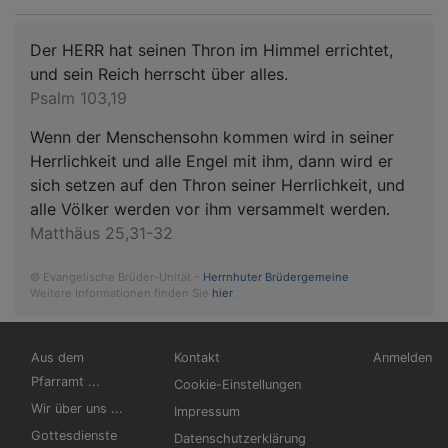
Der HERR hat seinen Thron im Himmel errichtet,
und sein Reich herrscht über alles.
Psalm 103,19
Wenn der Menschensohn kommen wird in seiner
Herrlichkeit und alle Engel mit ihm, dann wird er
sich setzen auf den Thron seiner Herrlichkeit, und
alle Völker werden vor ihm versammelt werden.
Matthäus 25,31-32
© Evangelische Brüder-Unität –
Herrnhuter Brüdergemeine
Weitere Informationen finden Sie
hier
.
Hauptnavigation
Fußbereichsmenü
Benutzerm
Aus dem
Kontakt
Anmelden
Pfarramt ...
Cookie-Einstellungen
Wir über uns ...
Impressum
Gottesdienste
Datenschutzerklärung