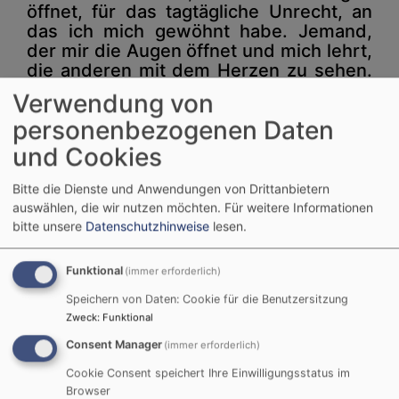
öffnet, für das tagtägliche Unrecht, an
das ich mich gewöhnt habe. Jemand,
der mir die Augen öffnet und mich lehrt,
die anderen mit dem Herzen zu sehen.
Denn nur mit dem Herzen sehen wir
Verwendung von
wirklich. Ansonsten sind wir blind.
personenbezogenen Daten
Helfe uns Gott zu diesen offenen Augen
des Herzens.
und Cookies
Bitte die Dienste und Anwendungen von Drittanbietern
AMEN
auswählen, die wir nutzen möchten.
Für weitere Informationen
nach oben
bitte unsere
Datenschutzhinweise
lesen.
Funktional
(immer erforderlich)
Speichern von Daten: Cookie für die Benutzersitzung
Zweck
:
Funktional
Consent Manager
(immer erforderlich)
Gottesdienst
Cookie Consent speichert Ihre Einwilligungsstatus im
der evang.-luth. Kirchengemeinde
Browser