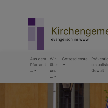
Direkt
zum
Inhalt
Kirchengeme
evangelisch im www
Aus dem
Wir
Gottesdienste
Präventi
Pfarramt
über
sexualisi
Hauptnavigation
...
uns
Gewalt
...