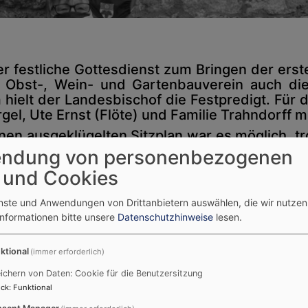
 festliche Gottesdienst zum Bringen der ers
bst-, Wein- und Gartenbauverein auch die
hielt der Landesbischof die Festpredigt. Für
gel, Ute Ernst (Flöte) und Familie Trahndorff 
n ausgeklügelten Sitzplan war es möglich, t
eiern. Der Gottesdienst wurde aufgenommen 
ndung von personenbezogenen
 und Cookies
enste und Anwendungen von Drittanbietern auswählen, die wir nutze
Informationen bitte unsere
Datenschutzhinweise
lesen.
ktional
(immer erforderlich)
ichern von Daten: Cookie für die Benutzersitzung
ck
:
Funktional
sent Manager