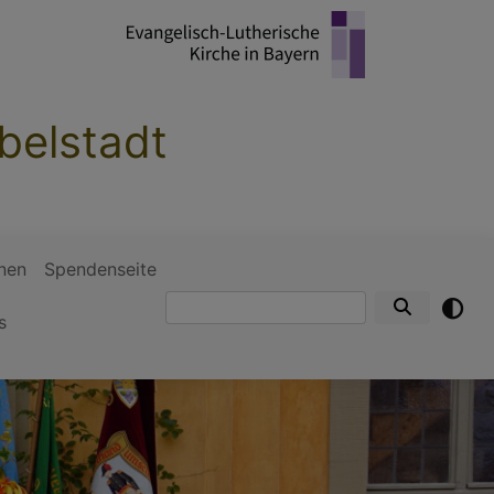
belstadt
nen
Spendenseite
Suche
s