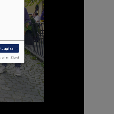
akzeptieren
siert mit Klaro!