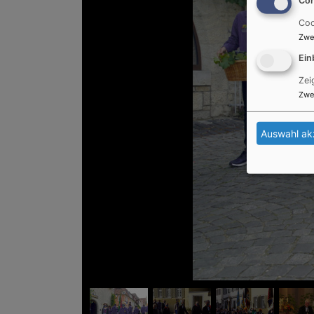
Coo
Zwe
Ein
Zei
Zwe
Auswahl ak