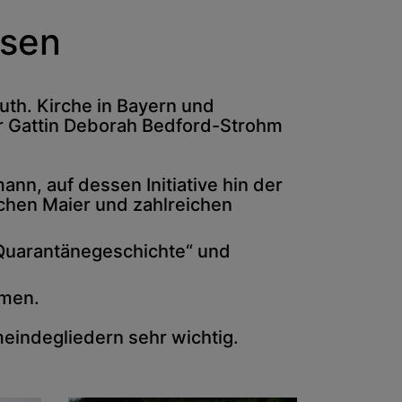
usen
th. Kirche in Bayern und
er Gattin Deborah Bedford-Strohm
n, auf dessen Initiative hin der
chen Maier und zahlreichen
e „Quarantänegeschichte“ und
hmen.
indegliedern sehr wichtig.