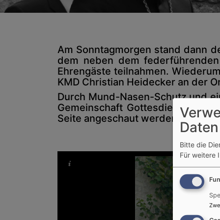
Am Sonntagmorgen stand dann der
dem neben dem federführenden O
Ehrengäste teilnahmen. Wiederum 
KMD Christian Heidecker an der Or
Durch Mund-Nasen-Schutz und eine
Gemeinschaft Gottesdienst zu f
Verwe
Seite angeschaut werden!
Daten
Bitte die Di
Für weitere 
Fun
Spe
Zwe
Con