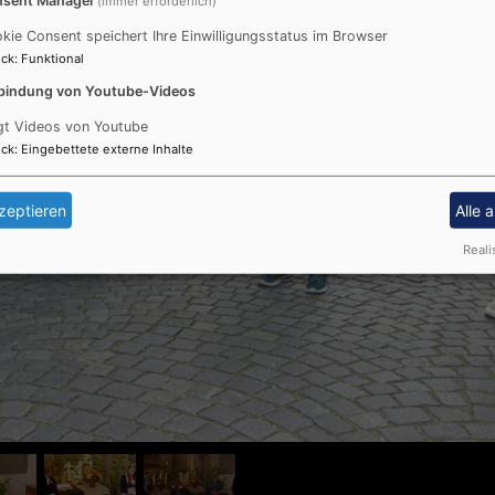
(immer erforderlich)
kie Consent speichert Ihre Einwilligungsstatus im Browser
ck
:
Funktional
bindung von Youtube-Videos
gt Videos von Youtube
ck
:
Eingebettete externe Inhalte
zeptieren
Alle 
Reali