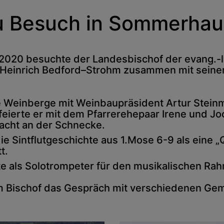
u Besuch in Sommerha
20 besuchte der Landesbischof der evang.-lu
r. Heinrich Bedford–Strohm zusammen mit sein
Weinberge mit Weinbaupräsident Artur Steinman
ierte er mit dem Pfarrerehepaar Irene und Jo
cht an der Schnecke.
r die Sintflutgeschichte aus 1.Mose 6-9 als ein
t.
te als Solotrompeter für den musikalischen Ra
 Bischof das Gespräch mit verschiedenen Geme